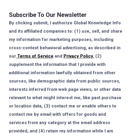
Subscribe To Our Newsletter
By clicking submit, I authorize Global Knowledge Info
and its affiliated companies to: (1) use, sell, and share
my information for marketing purposes, including
cross-context behavioral advertising, as described in
our
Terms of Service
and
Privacy Policy
, (2)
supplement the information that I provide with
additional information lawfully obtained from other
sources, like demographic data from public sources,
interests inferred from web page views, or other data
relevant to what might interest me, like past purchase
or location data, (3) contact me or enable others to
contact me by email with offers for goods and
services from any category at the email address
provided, and (4) retain my information while I am