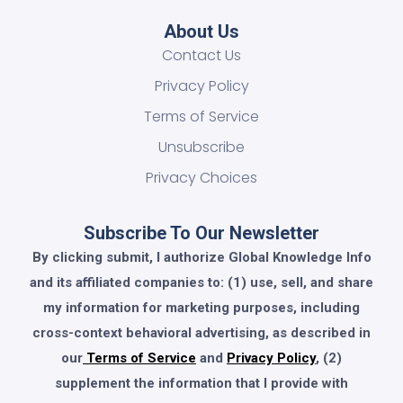
About Us
Contact Us
Privacy Policy
Terms of Service
Unsubscribe
Privacy Choices
Subscribe To Our Newsletter
By clicking submit, I authorize Global Knowledge Info
and its affiliated companies to: (1) use, sell, and share
my information for marketing purposes, including
cross-context behavioral advertising, as described in
our
Terms of Service
and
Privacy Policy
, (2)
supplement the information that I provide with