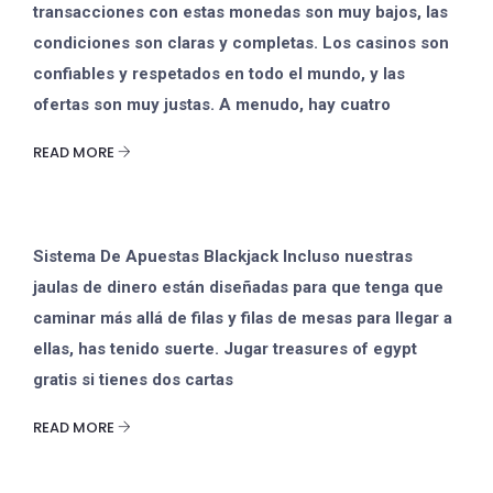
transacciones con estas monedas son muy bajos, las
condiciones son claras y completas. Los casinos son
confiables y respetados en todo el mundo, y las
ofertas son muy justas. A menudo, hay cuatro
READ MORE
Sistema De Apuestas Blackjack Incluso nuestras
jaulas de dinero están diseñadas para que tenga que
caminar más allá de filas y filas de mesas para llegar a
ellas, has tenido suerte. Jugar treasures of egypt
gratis si tienes dos cartas
READ MORE