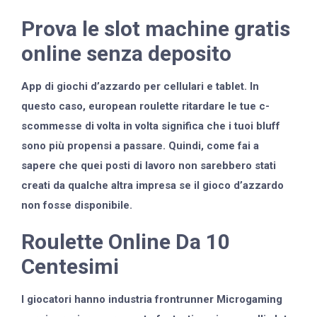
Prova le slot machine gratis
online senza deposito
App di giochi d’azzardo per cellulari e tablet. In
questo caso, european roulette ritardare le tue c-
scommesse di volta in volta significa che i tuoi bluff
sono più propensi a passare. Quindi, come fai a
sapere che quei posti di lavoro non sarebbero stati
creati da qualche altra impresa se il gioco d’azzardo
non fosse disponibile.
Roulette Online Da 10
Centesimi
I giocatori hanno industria frontrunner Microgaming