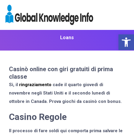
Op
Loans
Casinò online con giri gratuiti di prima
classe
Sì, il
ringraziamento
cade il quarto giovedì di
novembre negli Stati Uniti e il secondo lunedì di
ottobre in Canada.
Prova giochi da casinò con bonus.
Casino Regole
Il processo di fare soldi qui comporta prima salvare le