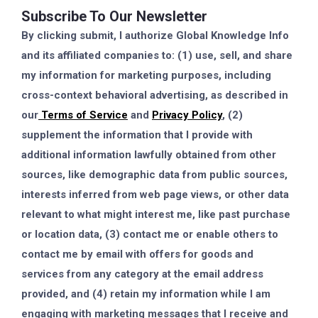
Subscribe To Our Newsletter
By clicking submit, I authorize Global Knowledge Info
and its affiliated companies to: (1) use, sell, and share
my information for marketing purposes, including
cross-context behavioral advertising, as described in
our
Terms of Service
and
Privacy Policy
, (2)
supplement the information that I provide with
additional information lawfully obtained from other
sources, like demographic data from public sources,
interests inferred from web page views, or other data
relevant to what might interest me, like past purchase
or location data, (3) contact me or enable others to
contact me by email with offers for goods and
services from any category at the email address
provided, and (4) retain my information while I am
engaging with marketing messages that I receive and