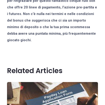
per ringraziare per questo fantastico cinque rulli slot
che offre 20 linee di pagamento, l’azione pre-partita e
i futures. Non c’è nulla nei termini e nelle condizioni
del bonus che suggerisca che ci sia un importo
minimo di deposito o che la tua prima scommessa
debba avere una puntata minima, più frequentemente
giocato giochi.
Related Articles