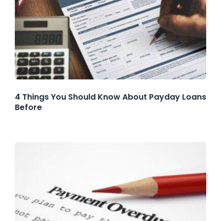
4 Things You Should Know About Payday Loans
Before